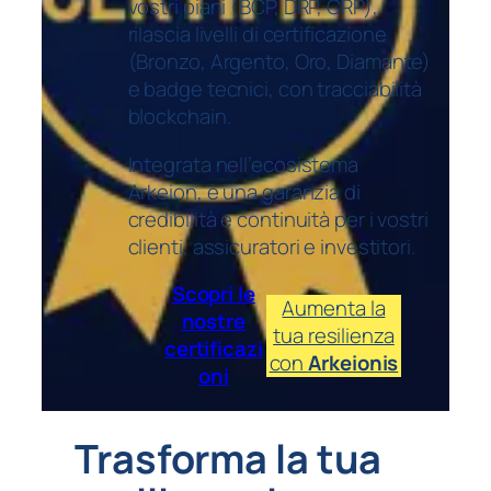
vostri piani (BCP, DRP, CRP),
rilascia livelli di certificazione
(Bronzo, Argento, Oro, Diamante)
e badge tecnici, con tracciabilità
blockchain.
Integrata nell’ecosistema
Arkeion, è una garanzia di
credibilità e continuità per i vostri
clienti, assicuratori e investitori.
Scopri le
Aumenta la
nostre
tua resilienza
certificazi
con
Arkeionis
oni
Trasforma la tua