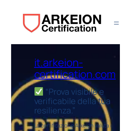
it.arkeion-
certification.com
“
Prova visibile e
verificabile della tua
resilienza
.”
La certificazione Arkeion valuta i