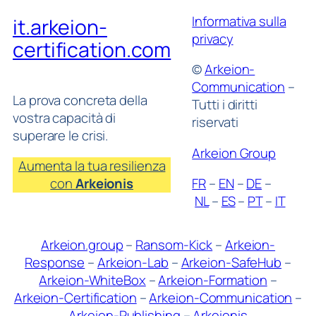
Informativa sulla
it.arkeion-
privacy
certification.com
©
Arkeion-
Communication
–
La prova concreta della
Tutti i diritti
vostra capacità di
riservati
superare le crisi.
Arkeion Group
Aumenta la tua resilienza
con
Arkeionis
FR
–
EN
–
DE
–
NL
–
ES
–
PT
–
IT
Arkeion.group
–
Ransom-Kick
–
Arkeion-
Response
–
Arkeion-Lab
–
Arkeion-SafeHub
–
Arkeion-WhiteBox
–
Arkeion-Formation
–
Arkeion-Certification
–
Arkeion-Communication
–
Arkeion-Publishing
–
Arkeionis